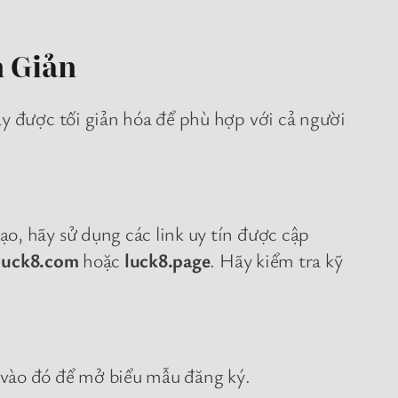
 Giản
ày được tối giản hóa để phù hợp với cả người
ạo, hãy sử dụng các link uy tín được cập
luck8.com
hoặc
luck8.page
. Hãy kiểm tra kỹ
 vào đó để mở biểu mẫu đăng ký.