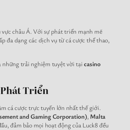
hu vực châu Á. Với sự phát triển mạnh mẽ
p đa dạng các dịch vụ từ cá cược thể thao,
à những trải nghiệm tuyệt vời tại
casino
 Phát Triển
m cá cược trực tuyến lớn nhất thế giới.
ement and Gaming Corporation)
,
Malta
 đầu, đảm bảo mọi hoạt động của Luck8 đều