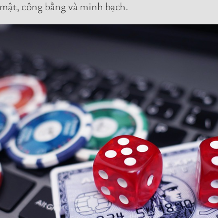
 mật, công bằng và minh bạch.