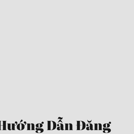
à Hướng Dẫn Đăng