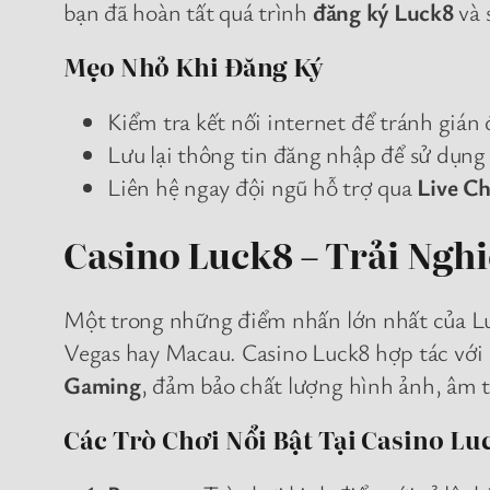
bạn đã hoàn tất quá trình
đăng ký Luck8
và 
Mẹo Nhỏ Khi Đăng Ký
Kiểm tra kết nối internet để tránh gián
Lưu lại thông tin đăng nhập để sử dụng 
Liên hệ ngay đội ngũ hỗ trợ qua
Live Ch
Casino Luck8 – Trải Ngh
Một trong những điểm nhấn lớn nhất của L
Vegas hay Macau. Casino Luck8 hợp tác vớ
Gaming
, đảm bảo chất lượng hình ảnh, âm t
Các Trò Chơi Nổi Bật Tại Casino Lu