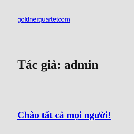
Chuyển
đến
goldnerquartetcom
phần
nội
dung
Tác giả:
admin
Chào tất cả mọi người!