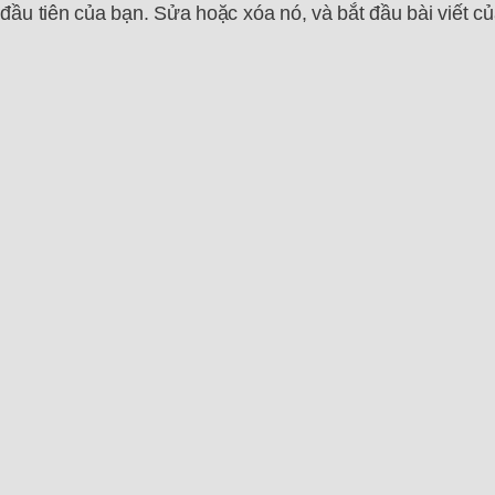
đầu tiên của bạn. Sửa hoặc xóa nó, và bắt đầu bài viết c